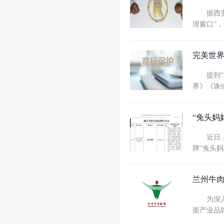
据西安市
理窗口”，这是
门指导下
建设”工
完美世
提到“完
界》《诛
APP、成
国家文化
“兔头妈
近日，浙
牌“兔头
管部门的
浙江省重
兰州牛
为深入贯
面产业品
仪式，全区52