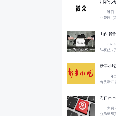
四家机构
近日，湖
业管理（
制人商标侵权
控制的4
山西省
2025
法权益，实现了维
一，拥有
售的“某某
新丰小吃
一年卖出
者从浙江
省内“享
海口市
为强化知
分局组织开展商标侵权专