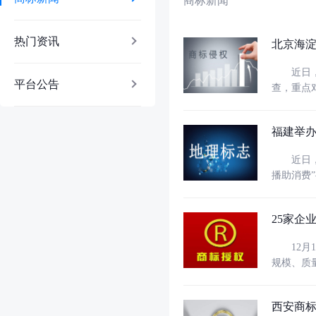
商标新闻
热门资讯
北京海
近日，北
平台公告
查，重点
打击侵犯注册商标和
用权： 
福建举办
近日，由
播助消费
全会及省委
名选手参
25家企
12月1
规模、质
区域品牌。 家纺是南通最具辨识度与标志性的特色产业、主导产业和富民产业，家纺
2500亿
西安商标