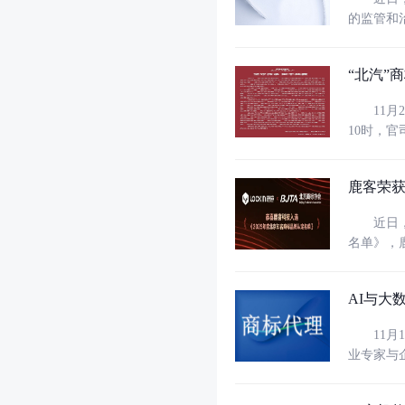
的监管和治
用带有欺
对商品的
“北汽”
11月2
10时，
共赢》的
件”的一
鹿客荣
近日，北
名单》，鹿
商标，凭借广泛
品牌战略
AI与大
11月1
业专家与企业代
东商标代
段，机遇