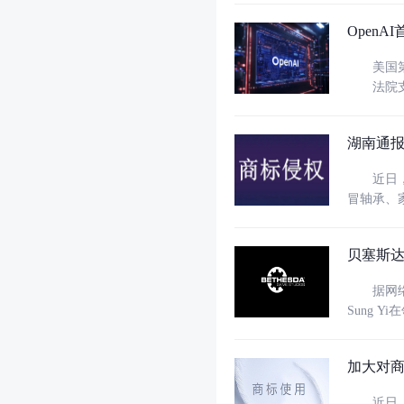
家现场授
Open
美国第九
法院支持i
型计算机
公众误认
湖南通
近日，湖
冒轴承、
市天心区查
9025
贝塞斯达或
据网络消
Sung 
项目之一。数
ZeniM
加大对
近日，国